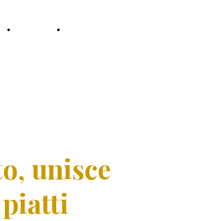
U
CONTATTI
AZIENDA AGRICOLA
o, unisce
piatti