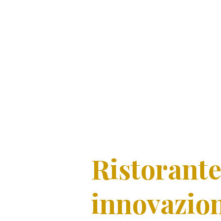
La Collinetta
Chi siamo
Ristorante
innovazion