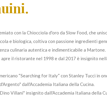
nuini.
remiato con la Chiocciola d'oro da Slow Food, che unis
ricola e biologica, coltiva con passione ingredienti gen
ienza culinaria autentica e indimenticabile a Martone.
 apre il ristorante nel 1998 e dal 2017 è insignito nell
mericano “Searching for Italy” con Stanley Tucci in o
'Argento" dall'Accademia Italiana della Cucina.
ino Villani" insignito dall'Accademia Italiana della C